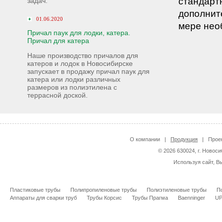
стандарт
задач.
дополнит
01.06.2020
мере нео
Причал паук для лодки, катера.
Причал для катера
Наше производство причалов для
катеров и лодок в Новосибирске
запускает в продажу причал паук для
катера или лодки различных
размеров из полиэтилена с
террасной доской.
О компании
|
Продукция
|
Прое
© 2026 630024, г. Новоси
Используя сайт, В
Пластиковые трубы
Полипропиленовые трубы
Полиэтиленовые трубы
П
Аппараты для сварки труб
Трубы Корсис
Трубы Прагма
Baenninger
U