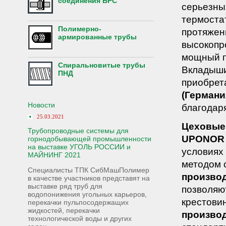
соединения БРС
серьезны
термоста
Полимерно-
протяжен
армированные трубы
высокопр
мощный п
Спиральновитые трубы
Вкладыши
ПНД
приобрет
(Германи
Новости
благодаря
25.03.2021
Цеховые
Трубопроводные системы для
UPONOR /
горнодобывающей промышленности
на выставке УГОЛЬ РОССИИ и
условиях
МАЙНИНГ 2021
методом 
Специалисты ТПК СибМашПолимер
производ
в качестве участников представят на
выставке ряд труб для
позволяю
водопонижения угольных карьеров,
крестови
перекачки пульпосодержащих
жидкостей, перекачки
произво
технологической воды и других