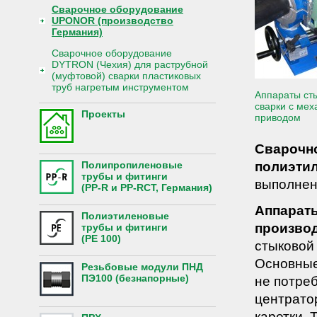
Сварочное оборудование
UPONOR (производство
Германия)
Сварочное оборудование
DYTRON (Чехия) для раструбной
(муфтовой) сварки пластиковых
труб нагретым инструментом
Аппараты ст
сварки с мех
Проекты
приводом
Сварочн
полиэти
Полипропиленовые
трубы и фитинги
выполнени
(PP-R и PP-RCT, Германия)
Аппарат
Полиэтиленовые
произво
трубы и фитинги
(PE 100)
стыковой
Основные
Резьбовые модули ПНД
ПЭ100 (безнапорные)
не потре
центрато
каретки.