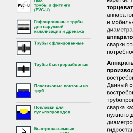
ПВХ
трубы и фитинги
торцева
(PVC-U)
аппаратов
и мобиль
Гофрированные трубы
для наружной
диаметра
канализации и дренажа
аппарато
Трубы офланцованные
сварки с
потребно
Аппараты
Трубы быстроразборные
произво
востребо
Данный с
Пластиковые понтоны из
труб
востребов
трубопро
сварка к
Поплавки для
пульпопроводов
нужного 
диаметро
Быстроразъемные
гидроста