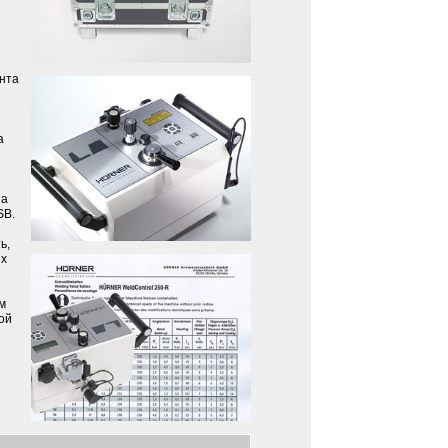
нта
а
на
SB.
ь,
ых
м
ой