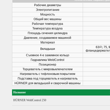
Рабочие диаметры
Электропитание
Мощность
Общий вес машины
Рабочая температура
Температура воздуха
Площадь сечения цилиндра
Давление, создаваемое машиной
Материал
63
(2)
, 75, 
Вкладыши
фланцедержатель
Съемное 4-е зажимное кольцо
Гидравлика WeldControl
Позиционер
Торцеватель с микровыключателем
Нагреватель с тефлоновым покрытием
Подставка под торцеватель и нагреватель
HÜRNER для вкладышей и сварочной машины
Название
HÜRNER WeldControl 250