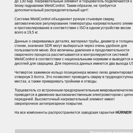
до 130 бар. Нагревательный элемент и торцеватель подключаются к
блоку гидравлики WeldControl. Таким образом, не требуется
дополнительный распределительный щит!
Система WeldControl объединяет ручную стыковую сварку,
автоматическое регулирование температуры нагревательного элеме
и протоколирование в соответствии с ISO в одном устройстве весом
всего в 19,5 кг.
Данные о свариваемых деталях, материал трубы, диаметр и толщин
стенки, значения SDR могут выбираться через очень удобное для
пользователя меню. Все величины давления и продолжительности
сварочного процесса рассчитываются и контролируются системой
WeldControl в соответствии с национальными нормами и выводятся 
дисплей для сварщика. Для переноса данных имеются два выхода U
Четвертое зажимное кольцо позиционера можно легко демонтироват
отвернув 3 болта. Это позволяет проводить сварку в труднодоступн
местах, а также приваривать тройники и отводы.
Торцеватель со встроенным предохранительным микровыключателе
приводится в движение высококачественным электромотором с цепн
передачей. Высокоточный нагревательный элемент имеет
сверхпрочное антипригарное покрытие.
На все компоненты распространяется заводская гарантия
HÜRNER
!
Технические параметры