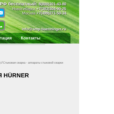
 РФ бесплатный:
8(800)301-43-80
Новосибирск
+7(383)304-90-25
Москва
+7(499)271-50-34
info@smp-baenninger.ru
тация
Контакты
/
)
Стыковая сварка - аппараты стыковой сварки
Я HÜRNER