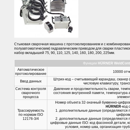
Стыковая сварочная машина с протоколированием и с комбинирова
полуавтоматическим) гидравлическим приводом для сварки пластико
набор вкладышей 75, 90, 110, 125, 140, 160, 180, 200, 225мм.
Функции
HÜRNER WeldCont
Автоматическое
10000 отч
протоколирование
Штрих-код – считывающий карандаш, сканер (
Ввод данных
числовую клавиатуру, тран
Система контроля
Давление и продолжительность сварки, темп
сварочного
состояния внутренней памяти, температура 
процесса
элемен
Номер объекта 32-значный буквенно-цифрово
HÜRNER
-код 
Трассируемость
1. дополнительные данные (определяются п
по нормам ISO
цифров
12176-3/4
2. дополнительные данные (определяются п
цифровые данные ISO: код фасонной детали, ко
условия, номер шва, организация-труб