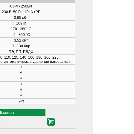
63
(2)
- 250мм
230 В, 50 Гц, 1P+N+PE
3,65 кВт
109 кг
170 - 280 °C
-5 - +50 °C
3,52 см
2
0 - 130 бар
ПЭ, ПП, ПВДФ
90, 110, 125, 140, 160, 180, 200, 225,
, автоматическое удаление нагревателя
√
√
√
√
√
√
√
(2)
Наличие
+