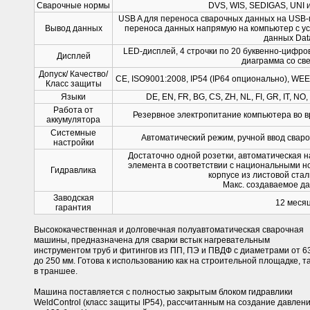
Сварочные нормы
DVS, WIS, SEDIGAS, UNI 
USB A для переноса сварочных данных на USB-
Вывод данных
переноса данных напрямую на компьютер с у
данных Dat
LED-дисплей, 4 строчки по 20 буквенно-цифров
Дисплей
диаграмма со св
Допуск/ Качество/
CE, ISO9001:2008, IP54 (IP64 опционально), WE
Класс защиты
Языки
DE, EN, FR, BG, CS, ZH, NL, FI, GR, IT, NO
Работа от
Резервное электропитание компьютера во 
аккумулятора
Системные
Автоматический режим, ручной ввод свар
настройки
Достаточно одной розетки, автоматическая 
элемента в соответствии с национальными н
Гидравлика
корпусе из листовой стали
Макс. создаваемое да
Заводская
12 меся
гарантия
Высококачественная и долговечная полуавтоматическая сварочная
машины, предназначена для сварки встык нагревательным
инструментом труб и фитингов из ПП, ПЭ и ПВДФ с диаметрами от 63
до 250 мм. Готова к использованию как на строительной площадке, та
в траншее.
Машина поставляется с полностью закрытым блоком гидравлики
WeldControl (класс защиты IP54), рассчитанным на создание давлен