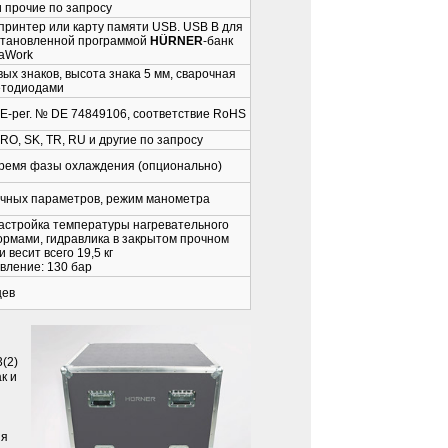
и прочие по запросу
принтер или карту памяти USB. USB B для
становленной программой
HÜRNER
-банк
aWork
ых знаков, высота знака 5 мм, сварочная
етодиодами
EE-рег. № DE 74849106, соответствие RoHS
, RO, SK, TR, RU и другие по запросу
время фазы охлаждения (опционально)
очных параметров, режим манометра
настройка температуры нагревательного
ормами, гидравлика в закрытом прочном
 весит всего 19,5 кг
вление: 130 бар
цев
(2)
к и
ия