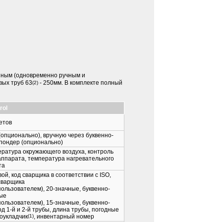
нным (одновременно ручным и
вых труб 63
- 250мм. В комплекте полный
(2)
rol
етов
опционально), вручную через буквенно-
спондер (опционально)
ература окружающего воздуха, контроль
аппарата, температура нагревательного
та
й, код сварщика в соответствии с ISO,
сварщика
ользователем), 20-значные, буквенно-
ые
ользователем), 15-значные, буквенно-
д 1-й и 2-й трубы, длина трубы, погодные
оукладчик
(1)
, инвентарный номер