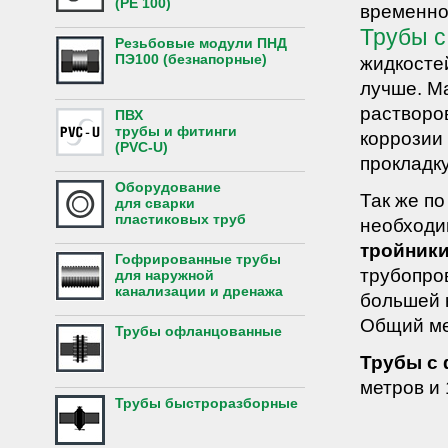
(PE 100)
временно
Трубы 
Резьбовые модули ПНД
ПЭ100 (безнапорные)
жидкостей
лучше. М
растворо
ПВХ
трубы и фитинги
коррозии
(PVC-U)
прокладк
Оборудование
Так же п
для сварки
пластиковых труб
необходи
тройник
Гофрированные трубы
трубопро
для наружной
канализации и дренажа
большей 
Общий ме
Трубы офланцованные
Трубы с
метров и 
Трубы быстроразборные