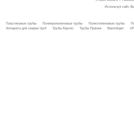
Используя сайт, В
Пластиковые трубы
Полипропиленовые трубы
Полиэтиленовые трубы
П
Аппараты для сварки труб
Трубы Корсис
Трубы Прагма
Baenninger
U