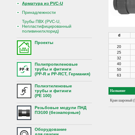
Арматура из PVC-U
Принадлежности
Трубы ПВХ (PVC-U,
Непластифицированный
поливинилхлорид)
d
Проекты
20
25
32
Полипропиленовые
40
трубы и фитинги
50
(PP-R и PP-RCT, Германия)
63
Полиэтиленовые
трубы и фитинги
Название
(PE 100)
Кран шаровый 
Резьбовые модули ПНД
ПЭ100 (безнапорные)
Оборудование
для сварки