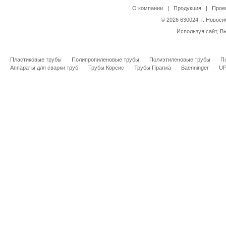
О компании
|
Продукция
|
Прое
© 2026 630024, г. Новоси
Используя сайт, В
Пластиковые трубы
Полипропиленовые трубы
Полиэтиленовые трубы
П
Аппараты для сварки труб
Трубы Корсис
Трубы Прагма
Baenninger
U