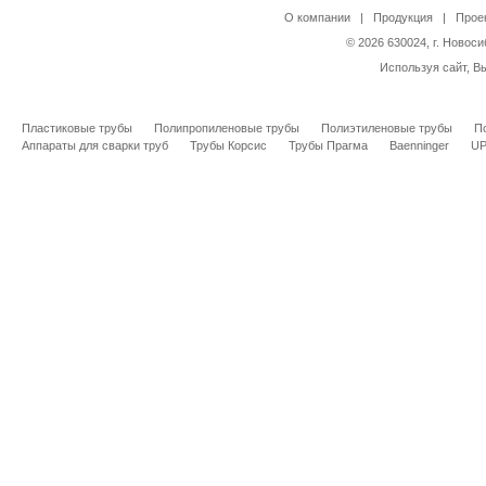
О компании
|
Продукция
|
Прое
© 2026 630024, г. Новоси
Используя сайт, В
Пластиковые трубы
Полипропиленовые трубы
Полиэтиленовые трубы
П
Аппараты для сварки труб
Трубы Корсис
Трубы Прагма
Baenninger
U