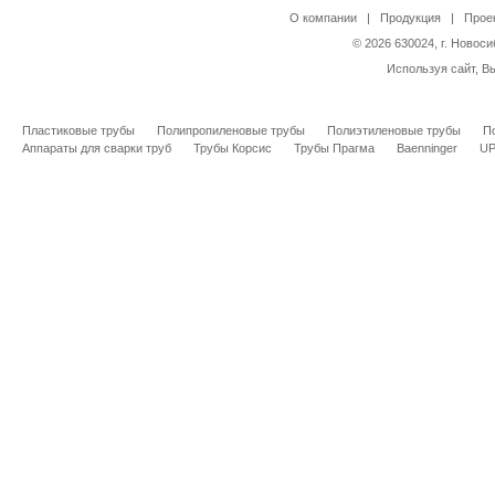
О компании
|
Продукция
|
Прое
© 2026 630024, г. Новоси
Используя сайт, В
Пластиковые трубы
Полипропиленовые трубы
Полиэтиленовые трубы
П
Аппараты для сварки труб
Трубы Корсис
Трубы Прагма
Baenninger
U