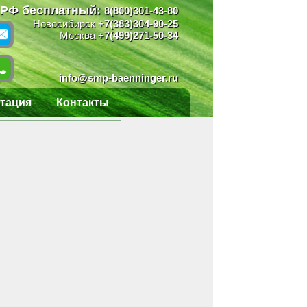
 РФ бесплатный:
8(800)301-43-80
Новосибирск
+7(383)304-90-25
Москва
+7(499)271-50-34
info@smp-baenninger.ru
тация
Контакты