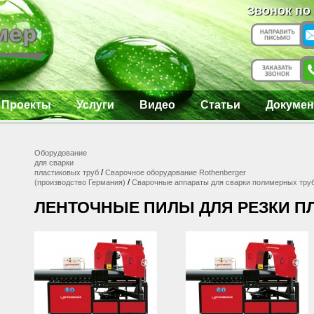
Звонок по
Проекты
Услуги
Видео
Статьи
Докумен
Оборудование
для сварки
/
пластиковых труб
Сварочное оборудование Rothenberger
/
(производство Германия)
Сварочные аппараты для сварки полимерных тру
ЛЕНТОЧНЫЕ ПИЛЫ ДЛЯ РЕЗКИ П