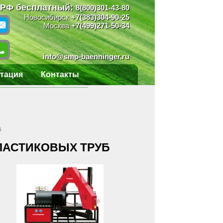
 РФ бесплатный:
8(800)301-43-80
Новосибирск
+7(383)304-90-25
Москва
+7(499)271-50-34
info@smp-baenninger.ru
тация
Контакты
б
ЛАСТИКОВЫХ ТРУБ