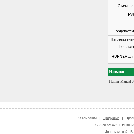
Съемное 
Руч
Торцевател
Нагреватель
Подставк
HÜRNER для 
Название
Hürner Manual 3
О компании
|
Продукция
|
Прое
© 2026 630024, г. Новоси
Используя сайт, В