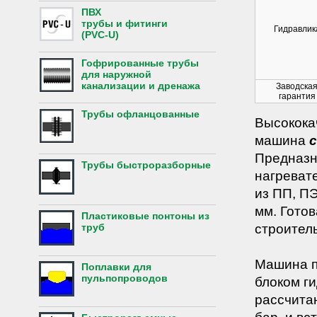
ПВХ
трубы и фитинги
Гидравлик
(PVC-U)
Гофрированные трубы
для наружной
канализации и дренажа
Заводска
гарантия
Трубы офланцованные
Высокока
машина
Предназн
Трубы быстроразборные
нагреват
из ПП, П
мм. Готов
Пластиковые понтоны из
строитель
труб
Машина п
Поплавки для
пульпопроводов
блоком ги
рассчита