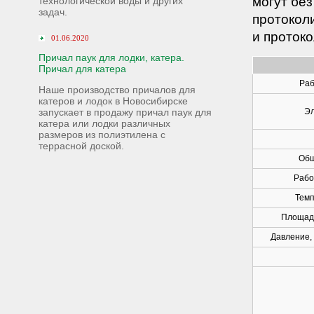
могут бе
технологической воды и других
задач.
протокол
и проток
01.06.2020
Причал паук для лодки, катера.
Причал для катера
Раб
Наше производство причалов для
катеров и лодок в Новосибирске
запускает в продажу причал паук для
Эл
катера или лодки различных
размеров из полиэтилена с
террасной доской.
Общ
Рабо
Темп
Площад
Давление,