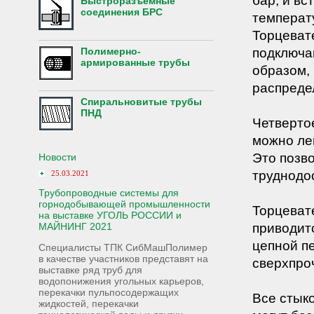
бар, и в
Быстроразъемные
соединения БРС
температ
Торцеват
подключаю
Полимерно-
армированные трубы
образом,
распреде
Спиральновитые трубы
ПНД
Четверто
можно лег
Это позво
Новости
труднодос
25.03.2021
Трубопроводные системы для
горнодобывающей промышленности
Торцеват
на выставке УГОЛЬ РОССИИ и
приводит
МАЙНИНГ 2021
цепной п
Специалисты ТПК СибМашПолимер
в качестве участников представят на
сверхпро
выставке ряд труб для
водопонижения угольных карьеров,
перекачки пульпосодержащих
Все стык
жидкостей, перекачки