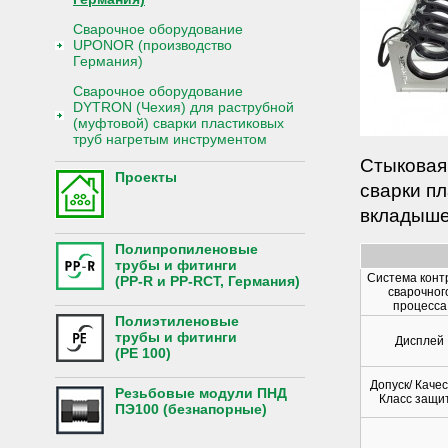
Сварочное оборудование
UPONOR (производство
Германия)
Сварочное оборудование
DYTRON (Чехия) для раструбной
(муфтовой) сварки пластиковых
труб нагретым инструментом
Стыковая
Проекты
сварки п
вкладышей
Полипропиленовые
трубы и фитинги
Система конт
(PP-R и PP-RCT, Германия)
сварочног
процесса
Полиэтиленовые
трубы и фитинги
Дисплей
(PE 100)
Допуск/ Качес
Резьбовые модули ПНД
Класс защи
ПЭ100 (безнапорные)