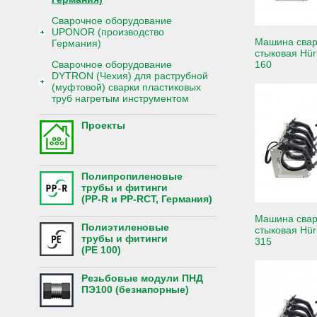
Сварочное оборудование
UPONOR (производство
Машина свар
Германия)
стыковая Hür
Сварочное оборудование
160
DYTRON (Чехия) для раструбной
(муфтовой) сварки пластиковых
труб нагретым инструментом
Проекты
Полипропиленовые
трубы и фитинги
(PP-R и PP-RCT, Германия)
Машина свар
Полиэтиленовые
стыковая Hür
трубы и фитинги
315
(PE 100)
Резьбовые модули ПНД
ПЭ100 (безнапорные)