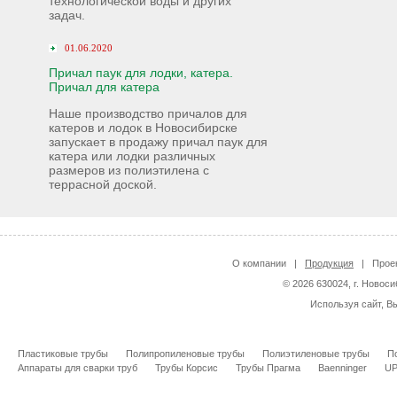
технологической воды и других
задач.
01.06.2020
Причал паук для лодки, катера.
Причал для катера
Наше производство причалов для
катеров и лодок в Новосибирске
запускает в продажу причал паук для
катера или лодки различных
размеров из полиэтилена с
террасной доской.
О компании
|
Продукция
|
Прое
© 2026 630024, г. Новоси
Используя сайт, В
Пластиковые трубы
Полипропиленовые трубы
Полиэтиленовые трубы
П
Аппараты для сварки труб
Трубы Корсис
Трубы Прагма
Baenninger
U