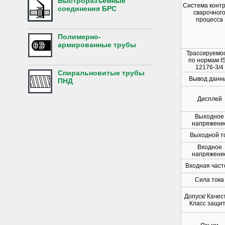
Быстроразъемные
Система конт
соединения БРС
сварочног
процесса
Полимерно-
армированные трубы
Трассируемо
по нормам I
12176-3/4
Спиральновитые трубы
Вывод данн
ПНД
Дисплей
Выходное
напряжени
Выходной т
Входное
напряжени
Входная част
Сила тока
Допуск/ Качес
Класс защи