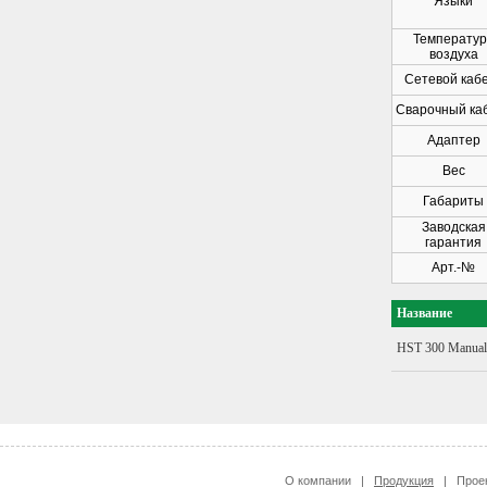
Языки
Температур
воздуха
Сетевой каб
Сварочный ка
Адаптер
Вес
Габариты
Заводская
гарантия
Арт.-№
Название
HST 300 Manual
О компании
|
Продукция
|
Прое