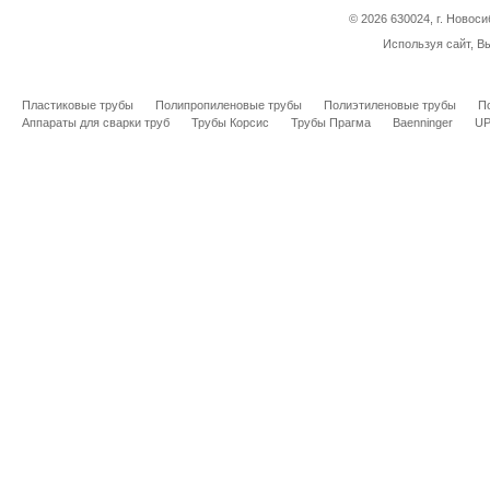
© 2026 630024, г. Новоси
Используя сайт, В
Пластиковые трубы
Полипропиленовые трубы
Полиэтиленовые трубы
П
Аппараты для сварки труб
Трубы Корсис
Трубы Прагма
Baenninger
U