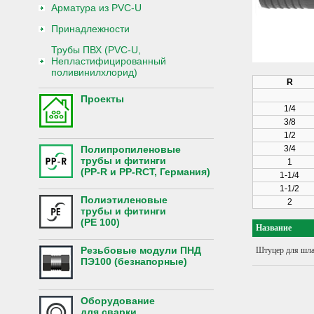
Арматура из PVC-U
Принадлежности
Трубы ПВХ (PVC-U,
Непластифицированный
поливинилхлорид)
R
Проекты
1/4
3/8
1/2
Полипропиленовые
3/4
трубы и фитинги
1
(PP-R и PP-RCT, Германия)
1-1/4
1-1/2
Полиэтиленовые
2
трубы и фитинги
(PE 100)
Название
Резьбовые модули ПНД
Штуцер для шлан
ПЭ100 (безнапорные)
Оборудование
для сварки