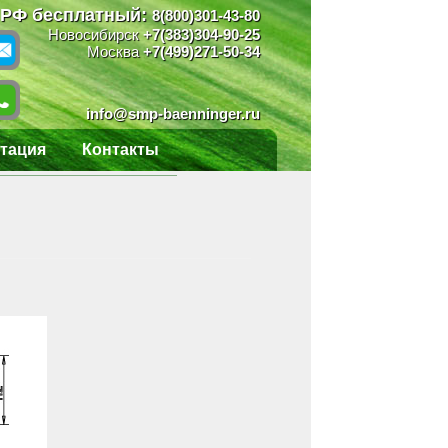
 РФ бесплатный:
8(800)301-43-80
Новосибирск
+7(383)304-90-25
Москва
+7(499)271-50-34
info@smp-baenninger.ru
тация
Контакты