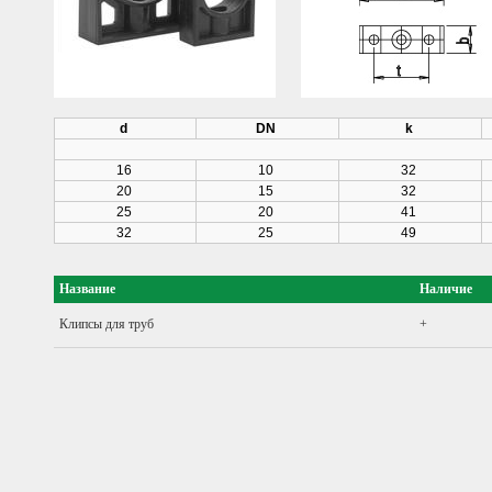
d
DN
k
16
10
32
20
15
32
25
20
41
32
25
49
Название
Наличие
Клипсы для труб
+